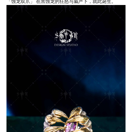
「蚀龙双爪」 在黑蚀龙的狂怒与威严下，就此诞生。