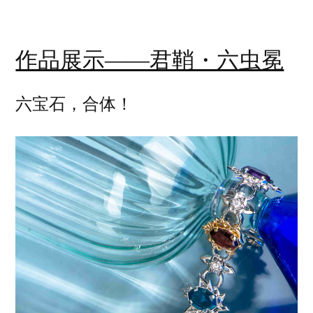
作品展示——君鞘・六虫冕
六宝石，合体！