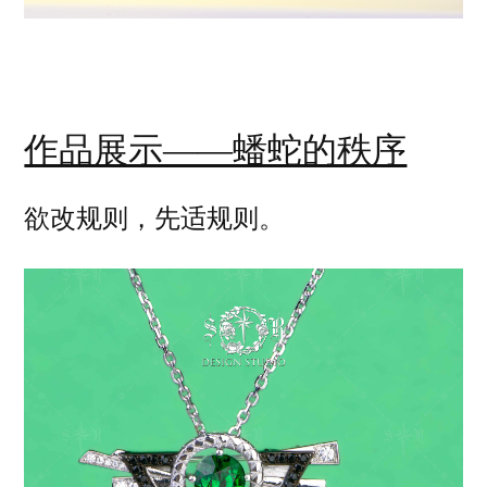
作品展示——蟠蛇的秩序
欲改规则，先适规则。