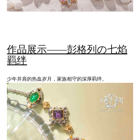
作品展示——彭格列の七焰
羁绊
少年并肩的热血岁月，家族相守的深厚羁绊。