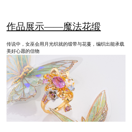
作品展示——魔法花缎
传说中，女巫会用月光织就的缎带与花蔓，编织出能承载
美好心愿的信物