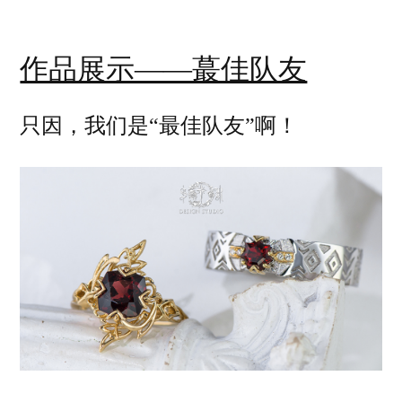
作品展示——蕞佳队友
只因，我们是“最佳队友”啊！