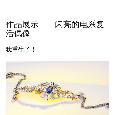
作品展示——闪亮的电系复
活偶像
我重生了！