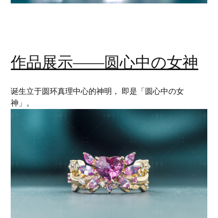
作品展示——圆心中の女神
诞生立于圆环真理中心的神明， 即是「圆心中の女
神」。