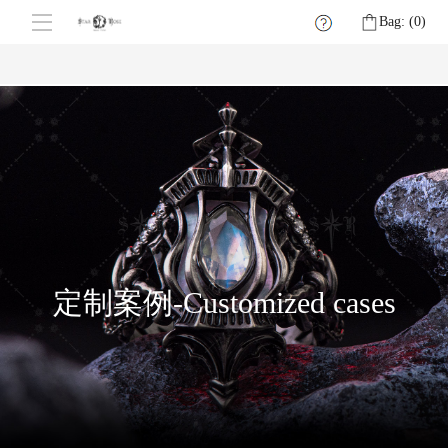
Bag: (
0
)
定制案例-Customized cases