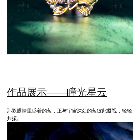
作品展示——瞳光星云
那双眼睛里盛着的蓝，正与宇宙深处的蓝彼此凝视，轻轻
共振。